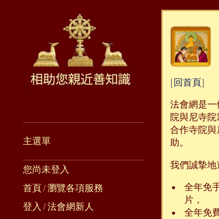
[回首頁]
法會網是一
院與尼寺院籌
合作寺院與
主選單
助。
我們誠摯地
您尚未登入
全年免
首頁 / 瀏覽各項服務
片，
登入 / 法會網新人
全年免